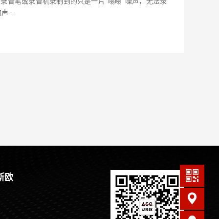
白噪音，使录音笔或录音机录制到的只是一片“嗡嗡”噪声，无法录
...
斯欧