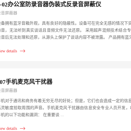
J-02办公室防录音器伪装式反录音屏蔽仪
录音屏蔽器
设备拥有蓝牙音箱外观，具有良好的隐蔽性。设备可在完全无感的情况下
噪音，无法听到真实谈话且音频文件无法还原。 采用超声混频技术结合
录音后无法处理和还原，从源头上保护了谈话内容不被泄露。 产品拥有蓝牙音
iew details
J07手机麦克风干扰器
录音屏蔽器
手机对于通讯和商务有着无穷无尽的好处；但是，它们也会造成一定的信
高灵敏度拾取周围的声音。手机麦克风干扰器由信息安全专业人员开发，
手机的以下功能和漏洞： 在重要谈 ...
iew details