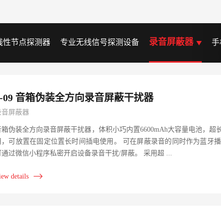
录音屏蔽器
线性节点探测器
专业无线信号探测设备
手
J-09 音箱伪装全方向录音屏蔽干扰器
录音屏蔽器
音箱伪装全方向录音屏蔽干扰器，体积小巧内置6600mAh大容量电池，
用，可放置在固定位置长时间插电使用。 可在屏蔽录音的同时作为蓝牙
可通过微信小程序私密开启设备录音干扰/屏蔽。 采用超 ...
iew details