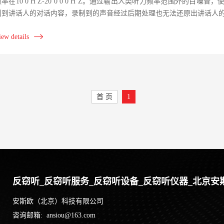
频率在10 0 H Z-20 0 0 0 H Z。通过输出人类听力频率范围外的
制到讲话人的对话内容，录制到的声音经过后期处理也无法还原出讲话人的声 
iew details
首 页
1
反窃听_反窃听服务_反窃听设备_反窃听仪器_北京安
安斯欧（北京）科技有限公司
咨询邮箱: ansiou@163.com